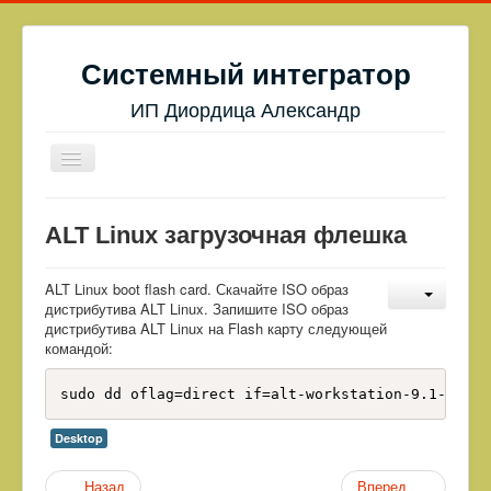
Системный интегратор
ИП Диордица Александр
Toggle
Navigation
Linux
ALT Linux загрузочная флешка
Робототехника
Web
ALT Linux boot flash card. Скачайте ISO образ
дистрибутива ALT Linux. Запишите ISO образ
Блог
дистрибутива ALT Linux на Flash карту следующей
командой:
About
sudo dd oflag=direct if=alt-workstation-9.1-x86_6
Магазин
Desktop
Desktop
Server
Назад
Вперед